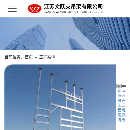
当前位置：
首页
→
工程案例
支
支
吊
吊
架
架
工
工
程
程
案
案
例
例