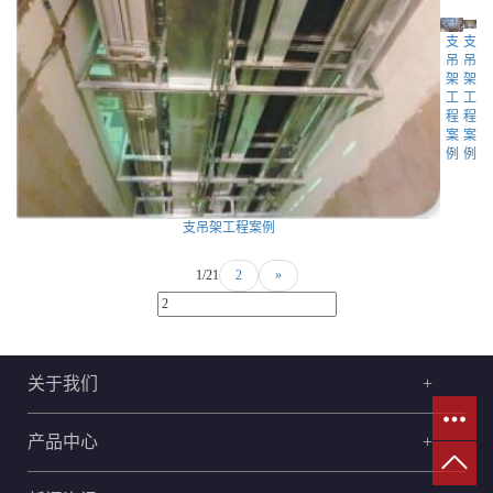
支
支
吊
吊
架
架
工
工
程
程
案
案
例
例
支吊架工程案例
1/2
1
2
»
关于我们
+
产品中心
+